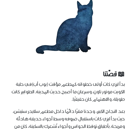
📖 قصّتنا
بدأ ليزي كات أولى خطواته كمطعم مؤقت (بوب أب) في حلبة
الكويت موتور تاون، وسرعان ما أصبح حديث المدينة. الطوابير كانت
طويلة، والاهتمام كان حقيقيًا.
بعد النجاح الكبير، وجدنا مقرًا دائمًا داخل مطعم سلايدر ستيشن،
حيث بدأ ليزي كات باستقبال ضيوفه وسط أجواء حديقة هادئة
ومريحة. بأطباق توقظ الحواس وأجواء تُشعرك بالسكينة، كان من