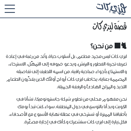
قصّة ليزي كات
🐈‍⬛ من نحن؟
ليزي كات ليس مجرد مطعم، بل أسلوب حياة. وُلد من رغبة في إعادة
تعريف تجربة الفطور والبرنش، ويدعو ضيوفه إلى التمهّل، الاسترخاء،
والاستمتاع بأجواء صباحية راقية. من اسمه اللطيف إلى تفاصيله
المصممة بعناية، يخاطب ليزي كات أرواح أولئك الذين يقدّرون الطعام
اللذيذ والمزاج الهادئ والرفقة الجميلة.
نحن مفهوم محلي من تطوير شركة جاسترونوميكا، نشأنا في
الكويت وبدأنا بالتوسع في دول المنطقة. سواء كنت تبدأ يومك
بأطباقنا المميزة أو تسترخي في عطلة نهاية الأسبوع مع الأصدقاء،
فكل زيارة إلى ليزي كات ستشعرك وكأنك في إجازة مصغّرة.