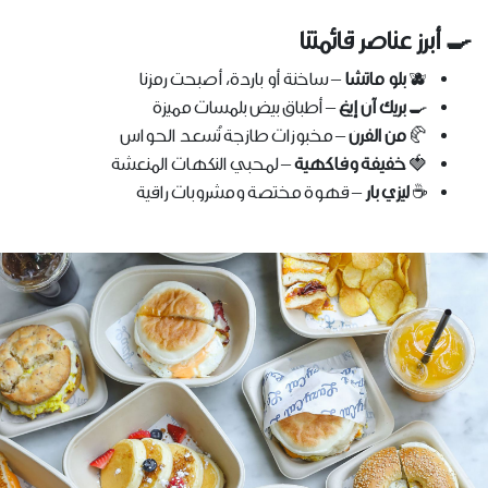
🍳 أبرز عناصر قائمتنا
🫐
بلو ماتشا
– ساخنة أو باردة، أصبحت رمزنا
🍳
بريك آن إيغ
– أطباق بيض بلمسات مميزة
🥐
من الفرن
– مخبوزات طازجة تُسعد الحواس
🍓
خفيفة وفاكهية
– لمحبي النكهات المنعشة
☕
ليزي بار
– قهوة مختصة ومشروبات راقية