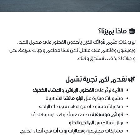
🧁 ماذا يميزنا؟
ليزي كات صُمم لأولئك الذين يأخذون الفطور على محمل الجد،
ويعيشون وقتهم على مهل. نحن لسنا مطعم وجبات سريعة. نحن
وجبات لذيذة… تستحق وقتك.
🌿 نقدم لكم تجربة تشمل
قائمة تركّز على
الفطور
،
البرنش
، و
العشاء الخفيف
مشروبات مبتكرة مثل
البلو ماتشا
الشهيرة
ديكورات مستوحاة من الطبيعة تمنحك الراحة
قوائم موسيقية
مخصصة بأجواء جازية وهادئة
توازن مثالي بين
المالح والحلو
مشاركات مجتمعية و
فعاليات بوب أب
في أنحاء الخليج