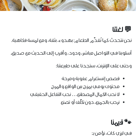
💬 لغتنا
نحن نتحدث كما نُقدّم الطعام: بهدوء، بثقة، ومع لمسة فكاهية.
أسلوبنا في التواصل مباشر، ودود، وأقرب إلى الحديث مع صديق.
وحتى على الإنترنت، ستجدنا على طبيعتنا:
قصص إنستغرام عفوية ومرحة
محتوى يومي يمزج بين الواقع والمرح
لا نحب الكمال المصطنع… نحب التفاعل الحقيقي
نرحب بالجميع، دون تكلّف أو تصنع
🐾 قيمنا
في ليزي كات، نؤمن بـ: