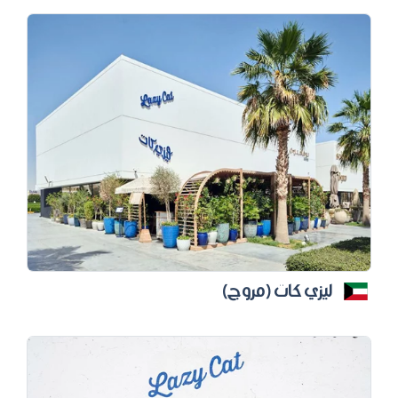
ليزي كات (مروج)