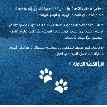
مطعم محلي النكهة، وُلد من فكرة عابرة فتحوّل إلى وجهة
محبوبة لعشّاق الفطور المترف والبرنش المتأخر.
هنا، لا حاجة للعجلة. تذوّق نكهاتنا المبتكرة في أجواء مستوحاة من
الراحة والجمال، واستمتع بمشروباتنا الفريدة مثل "البلو ماتشا" التي
أصبحت رمزًا لتجربة لا تُنسى.
ليزي كات ليس مجرد مطعم، بل مساحة تُشبهك… هادئة، أنيقة،
ومليئة بالتفاصيل التي تصنع الفرق.
اقرأ القصّة الكاملة