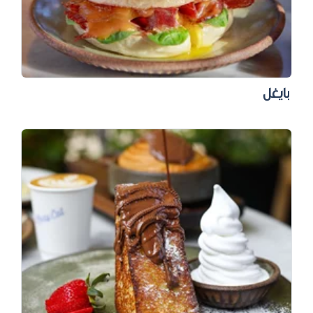
بايغل