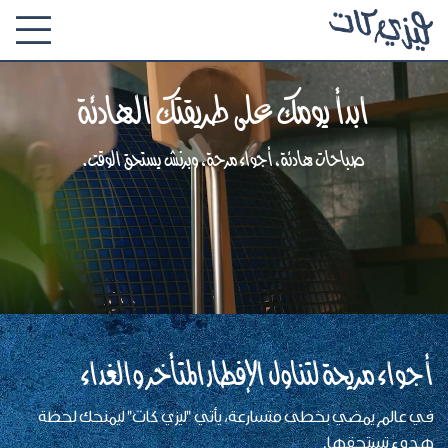
ابدأ يومك على طريقتك الهادئة
صباحات هادئة، أجواء مرحة، وبرنش يستحق الوقت.
أجواء مريحة لتناول الإفطار المتأخر والغداء
في عالمٍ يمضي بخطى متسارعة، يأتي "ليزي كات" ليمنحك لحظة
هدوء تستحقها.