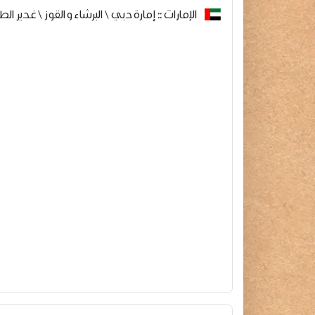
الإمارات :: إمارة دبي \ البرشاء والقوز \ غدير الط