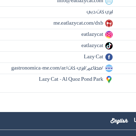
info@eatlazycat.com
ليزي كات دبي
me.eatlazycat.com/dxb
eatlazycat
eatlazycat
Lazy Cat
gastronomica-me.com/ar/مطاعم/ليزي-كات/
Lazy Cat - Al Quoz Pond Park
ا
English