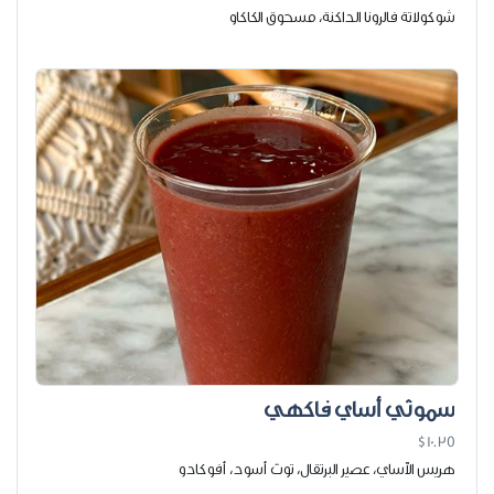
شوكولاتة فالرونا الداكنة، مسحوق الكاكاو
سموثي أساي فاكهي
$10.35
هريس الآساي، عصير البرتقال، توت أسود، أفوكادو