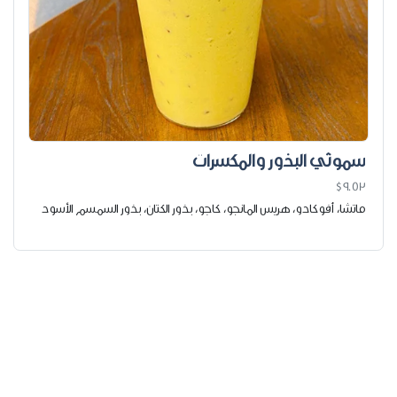
سموثي البذور والمكسرات
$9.53
ماتشا، أفوكادو، هريس المانجو، كاجو، بذور الكتان، بذور السمسم الأسود