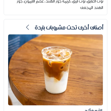
توت العليق، توت أزرق، كريمة جوز الهند، عصير الليمون، جوز
الهند المجفف
أصناف أخرى تحت مشروبات باردة