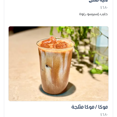
لاتيه مثلج
$6.80
حليب، إسبريسو، رغوة
موكا / موكا مثلجة
$6.80